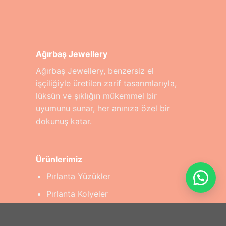
Ağırbaş Jewellery
Ağırbaş Jewellery, benzersiz el
işçiliğiyle üretilen zarif tasarımlarıyla,
lüksün ve şıklığın mükemmel bir
uyumunu sunar, her anınıza özel bir
dokunuş katar.
Ürünlerimiz
Pırlanta Yüzükler
Pırlanta Kolyeler
Pırlanta Bilezikler