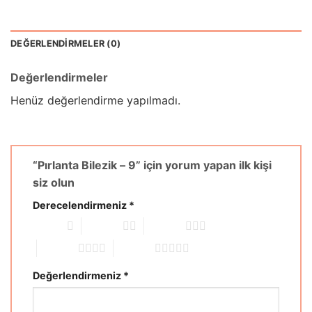
DEĞERLENDIRMELER (0)
Değerlendirmeler
Henüz değerlendirme yapılmadı.
“Pırlanta Bilezik – 9” için yorum yapan ilk kişi
siz olun
Derecelendirmeniz
*
1/5 yıldız
2/5 yıldız
3/5 yıldız
4/5 yıldız
5/5 yıldız
Değerlendirmeniz
*