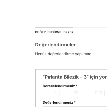
DEĞERLENDIRMELER (0)
Değerlendirmeler
Henüz değerlendirme yapılmadı.
“Pırlanta Bilezik – 3” için y
Derecelendirmeniz
*
1/5 yıldız
2/5 yıldız
3/5 yıldız
4
Değerlendirmeniz
*