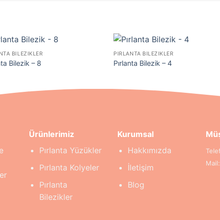
NTA BILEZIKLER
PIRLANTA BILEZIKLER
nta Bilezik – 8
Pırlanta Bilezik – 4
Ürünlerimiz
Kurumsal
Müş
e
Pırlanta Yüzükler
Hakkımızda
Tele
Mail
Pırlanta Kolyeler
İletişim
er
Pırlanta
Blog
Bilezikler