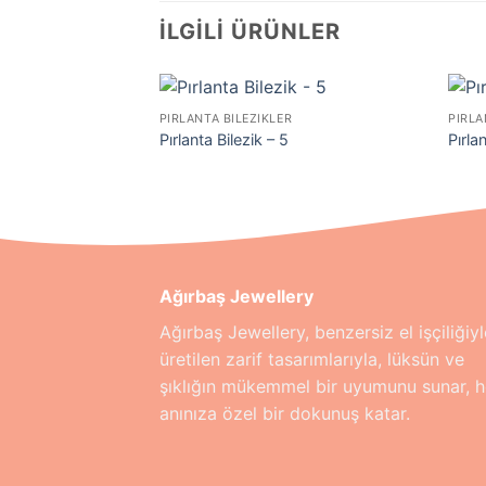
İLGILI ÜRÜNLER
PIRLANTA BILEZIKLER
PIRLA
Pırlanta Bilezik – 5
Pırla
Ağırbaş Jewellery
Ağırbaş Jewellery, benzersiz el işçiliğiyl
üretilen zarif tasarımlarıyla, lüksün ve
şıklığın mükemmel bir uyumunu sunar, h
anınıza özel bir dokunuş katar.