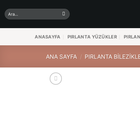
İçeriğe
atla
Ara:
ANASAYFA
PIRLANTA YÜZÜKLER
PIRLA
ANA SAYFA
/
PIRLANTA BILEZIKL