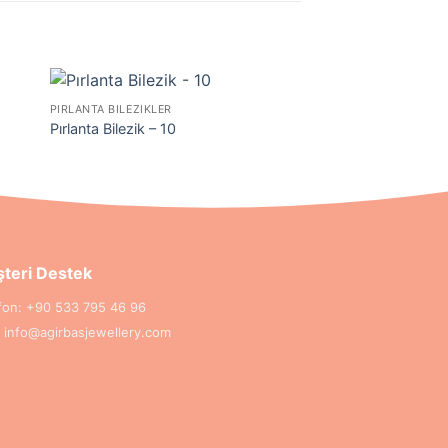
PIRLANTA BILEZIKLER
PIRLANTA BILEZIKLER
Pırlanta Bilezik – 10
Pırlanta Bilezik – 2
teri Destek
fon:
+90 533 795 46 96
:
info@agirbasjewellery.com