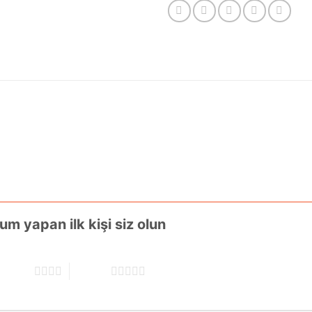
orum yapan ilk kişi siz olun
/5 yıldız
5/5 yıldız